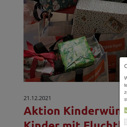
W
t
z
21.12.2021
s
Aktion Kinderwüns
Kinder mit Fluchth