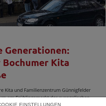
le Generationen:
r Bochumer Kita
ße
re Kita und Familienzentrum Günnigfelder
um am Frühlingsmarkt der evangelischen
COOKIE EINSTELLUNGEN
okalen Netzwerk aus dem Stadtteil. Gemeinsam