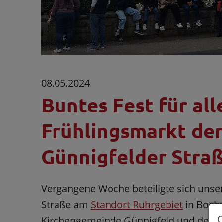
08.05.2024
Buntes Fest für al
Frühlingsmarkt de
Günnigfelder Stra
Vergangene Woche beteiligte sich unse
Straße am
Standort Ruhrgebiet
in Boch
Kirchengemeinde Günnigfeld und dem l