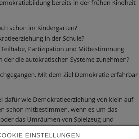
mokratiebildung bereits in der frühen Kindheit
uch schon im Kindergarten?
ratieerziehung in der Schule?
Teilhabe, Partizipation und Mitbestimmung
 in der die autokratischen Systeme zunehmen?
achgegangen. Mit dem Ziel Demokratie erfahrbar
iel dafür wie Demokratieerziehung von klein auf
rfen schon mitbestimmen, wenn es um das
n oder das Umräumen von Spielzeug und
.
COOKIE EINSTELLUNGEN