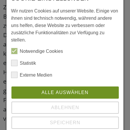
Ziel der kleinen Reise war „Batmans
Wir nutzen Cookies auf unserer Website. Einige von
Briefkasten“ mitten im hohen Schnee
ihnen sind technisch notwendig, während andere
zwischen weiß verzauberten Nadelbäumen.
uns helfen, diese Website zu verbessern oder
zusätzliche Funktionalitäten zur Verfügung zu
Den fanden sie schließlich schon etwas
stellen.
abgekämpft mitten im Wald. Alle waren vom
Notwendige Cookies
kleinen Nest für Fledermäuse in der Form
eines Briefkastens, sehr begeistert. In der
Statistik
Hoffnung, eine Fledermaus ganz hautnah zu
Externe Medien
erleben, wurde der Briefkasten behutsam
geöffnet. Die Enttäuschung, dass sich keine
ALLE AUSWÄHLEN
Fledermaus darin befand, war bei der
ABLEHNEN
anschließenden Schnellballschlacht schnell
vergessen.
SPEICHERN