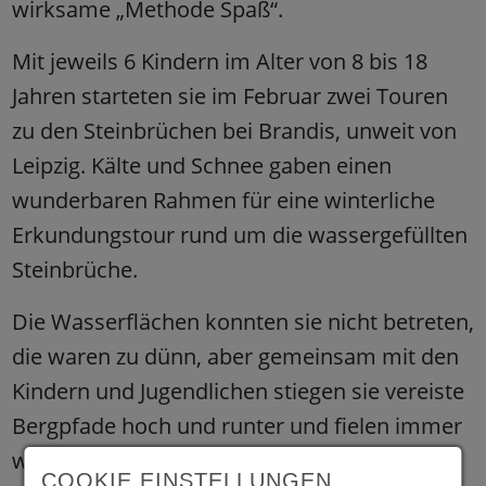
wirksame „Methode Spaß“.
Mit jeweils 6 Kindern im Alter von 8 bis 18
Jahren starteten sie im Februar zwei Touren
zu den Steinbrüchen bei Brandis, unweit von
Leipzig. Kälte und Schnee gaben einen
wunderbaren Rahmen für eine winterliche
Erkundungstour rund um die wassergefüllten
Steinbrüche.
Die Wasserflächen konnten sie nicht betreten,
die waren zu dünn, aber gemeinsam mit den
Kindern und Jugendlichen stiegen sie vereiste
Bergpfade hoch und runter und fielen immer
wieder fröhlich in den Schnee.
COOKIE EINSTELLUNGEN