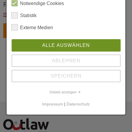
FANport gibt es auf
www.fanport-
Notwendige Cookies
muenster.de
.
Statistik
Externe Medien
ZURÜCK
ALLE AUSWÄHLEN
ABLEHNEN
SPEICHERN
Details anzeigen
Impressum
|
Datenschutz