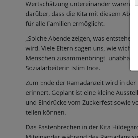
Wertschätzung untereinander waren deut
darüber, dass die Kita mit diesem Abe
für alle Familien ermöglicht.
„Solche Abende zeigen, was entstehen
wird. Viele Eltern sagen uns, wie wichti
Menschen zusammenbringt, unabhängig v
Sozialarbeiterin Islim Ince.
Zum Ende der Ramadanzeit wird in der
erinnert. Geplant ist eine kleine Ausst
und Eindrücke vom Zuckerfest sowie vo
teilen können.
Das Fastenbrechen in der Kita Hildegar
Miteinander während des Ramadans si