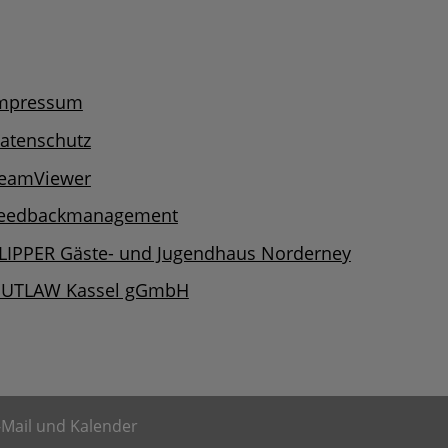
mpressum
atenschutz
eamViewer
eedbackmanagement
LIPPER Gäste- und Jugendhaus Norderney
UTLAW Kassel gGmbH
-Mail und Kalender