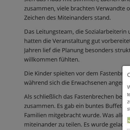
zusammen, viele brachten Verwandte od
Zeichen des Miteinanders stand.
Das Leitungsteam, die Sozialarbeiterin
hatten die Veranstaltung gut vorbereit
Jahren lief die Planung besonders strukt
willkommen fühlten.
Die Kinder spielten vor dem Fastenbre
während sich die Erwachsenen angeregt
W
t
Als schließlich das Fastenbrechen be
z
zusammen. Es gab ein buntes Buffet mit
s
Familien mitgebracht wurde. Was alle 
miteinander zu teilen. Es wurde gelacht