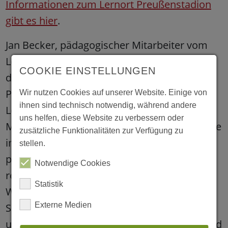
Informationen zum Lernort Preußenstadion
gibt es hier
.
Jan Becker, pädagogischer Mitarbeiter vom
Lernort Preußenstadion, erklärte: „Im Laufe
COOKIE EINSTELLUNGEN
der Zeit ist es uns gelungen, das
Preußenstadion auch als außerschulischen
Wir nutzen Cookies auf unserer Website. Einige von
ihnen sind technisch notwendig, während andere
Lernort für Schulklassen zu etablieren. Junge
uns helfen, diese Website zu verbessern oder
Menschen können sich bei uns beispielsweise
zusätzliche Funktionalitäten zur Verfügung zu
im Rahmen von Projekttagen neben ihrer
stellen.
persönlichen Entwicklung gesellschaftlich
Notwendige Cookies
relevanten Themen wie Demokratie- und
Statistik
Wertevermittlung, Antidiskriminierung, den
Externe Medien
Sozialen Medien und Teamwork widmen –
und das frei von Leistungsdruck.“ Hintergrund