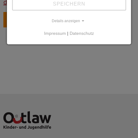
des FANports
.
SPEICHERN
ZURÜCK
Details anzeigen
Impressum
|
Datenschutz