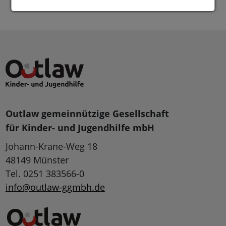
Outlaw gemeinnützige Gesellschaft
für Kinder- und Jugendhilfe mbH
Johann-Krane-Weg 18
48149 Münster
Tel. 0251 383566-0
info@outlaw-ggmbh.de