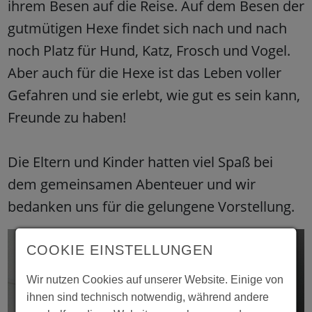
ihrem Besen auf die Reise. Auf dem Besen der
gutmütigen Hexe findet sich nach und nach
noch Platz für Hund, Katz, Frosch und Vogel.
Aber auch für die Hexe ist das Leben voller
Gefahren und sie erlebt, wie gut es sein kann,
Freunde zu haben!
Die Eltern und Kinder hatten viel Spaß bei
dem gemeinsamen Abenteuer und wir
bedanken uns für die gelungene Vorstellung.
COOKIE EINSTELLUNGEN
Wir nutzen Cookies auf unserer Website. Einige von
ihnen sind technisch notwendig, während andere