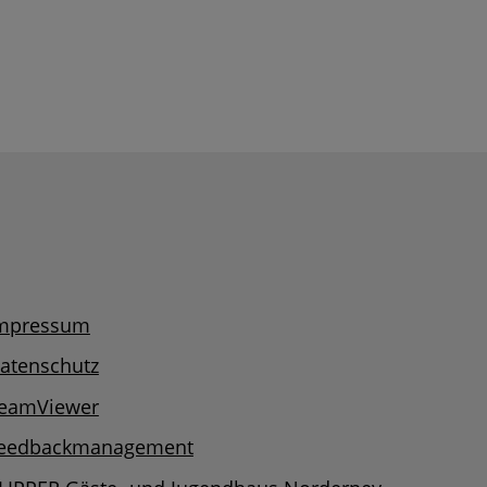
mpressum
atenschutz
eamViewer
eedbackmanagement