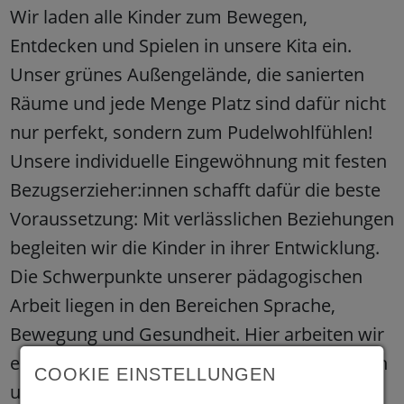
Wir laden alle Kinder zum Bewegen,
Entdecken und Spielen in unsere Kita ein.
Unser grünes Außengelände, die sanierten
Räume und jede Menge Platz sind dafür nicht
nur perfekt, sondern zum Pudelwohlfühlen!
Unsere individuelle Eingewöhnung mit festen
Bezugserzieher:innen schafft dafür die beste
Voraussetzung: Mit verlässlichen Beziehungen
begleiten wir die Kinder in ihrer Entwicklung.
Die Schwerpunkte unserer pädagogischen
Arbeit liegen in den Bereichen Sprache,
Bewegung und Gesundheit. Hier arbeiten wir
eng mit Partner:innen im Stadtteil zusammen
COOKIE EINSTELLUNGEN
und vernetzen uns. Uns liegt der offene,