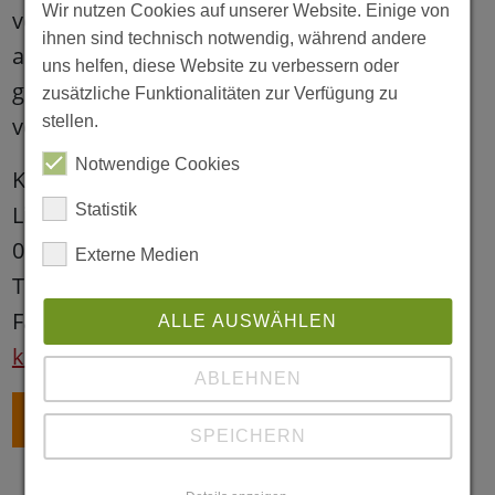
Wir nutzen Cookies auf unserer Website. Einige von
vertrauensvolle Austausch mit den Familien
ihnen sind technisch notwendig, während andere
am Herzen. Durch feste, vielfältige Angebote
uns helfen, diese Website zu verbessern oder
gestalten wir unseren Kita-Alltag lebendig,
zusätzliche Funktionalitäten zur Verfügung zu
vertraut und gemeinschaftlich.
stellen.
Notwendige Cookies
Kita Limbacher Weg
Limbacher Weg 28 - 30
Statistik
01169 Dresden
Externe Medien
Tel. 0351 4113383
Fax 0351 4113384
ALLE AUSWÄHLEN
kita.limbacher@outlaw-ggmbh.de
ABLEHNEN
ZURÜCK
SPEICHERN