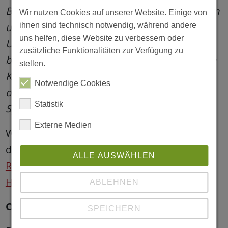
Blick auf die gesellschaftlichen Entwicklungen
Wir nutzen Cookies auf unserer Website. Einige von
und Ereignisse der vergangenen fünf Jahre.
ihnen sind technisch notwendig, während andere
uns helfen, diese Website zu verbessern oder
Unsere Ressourcen sind ohnehin knapp
zusätzliche Funktionalitäten zur Verfügung zu
bemessen – es gibt keinen Puffer. Wir dürfen
stellen.
Kinder- und Familien nicht noch mehr aus
Notwendige Cookies
dem Blick verlieren!“ (Silvana Zühlke,
Statistik
Spielmobil Wirbelwind)
Externe Medien
Weitere Informationen und Reaktionen auf
die geplanten Kürzungen gibt es hier:
ALLE AUSWÄHLEN
Reaktionen auf die geplanten
Haushaltskürzungen | Jugendhilfeportal
ABLEHNEN
OKJA bei Outlaw
SPEICHERN