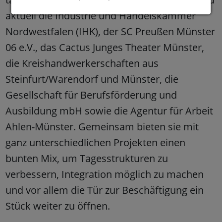
aktuell die Industrie und Handelskammer
Nordwestfalen (IHK), der SC Preußen Münster
06 e.V., das Cactus Junges Theater Münster,
die Kreishandwerkerschaften aus
Steinfurt/Warendorf und Münster, die
Gesellschaft für Berufsförderung und
Ausbildung mbH sowie die Agentur für Arbeit
Ahlen-Münster. Gemeinsam bieten sie mit
ganz unterschiedlichen Projekten einen
bunten Mix, um Tagesstrukturen zu
verbessern, Integration möglich zu machen
und vor allem die Tür zur Beschäftigung ein
Stück weiter zu öffnen.