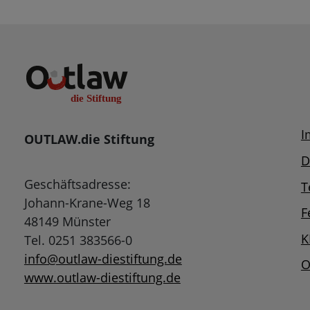
I
OUTLAW.die Stiftung
D
Geschäftsadresse:
T
Johann-Krane-Weg 18
F
48149 Münster
K
Tel. 0251 383566-0
info@outlaw-diestiftung.de
O
www.outlaw-diestiftung.de