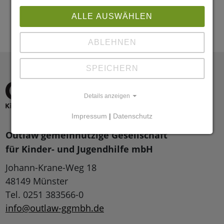
ALLE AUSWÄHLEN
ABLEHNEN
SPEICHERN
Details anzeigen
Impressum
|
Datenschutz
Outlaw gemeinnützige Gesellschaft
für Kinder- und Jugendhilfe mbH
Johann-Krane-Weg 18
48149 Münster
Tel. 0251 383566-0
info@outlaw-ggmbh.de