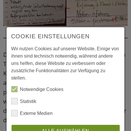
COOKIE EINSTELLUNGEN
Wir nutzen Cookies auf unserer Website. Einige von
Deshalb erarbeitete das Kita-Team am ersten
ihnen sind technisch notwendig, während andere
Tag eine Vision für das Haus: Anhand von
uns helfen, diese Website zu verbessern oder
zusätzliche Funktionalitäten zur Verfügung zu
Kindheitserinnerungen wurden Postkarten
stellen.
ausgesucht, die widerspiegelten, wie die
Notwendige Cookies
pädagogischen Kräfte als Kinder waren und
wo sie besonders gerne gespielt haben. Auf
Statistik
dieser Grundlage wurde ein Raumkonzept für
Externe Medien
das Haus abgeleitet.
ALLE AUSWÄHLEN