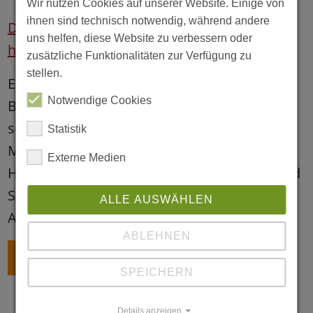
Wir nutzen Cookies auf unserer Website. Einige von
ihnen sind technisch notwendig, während andere
Deshalb stellen wir an dieser Stelle das Büro
uns helfen, diese Website zu verbessern oder
hier einmal per Kurzvideo vor.
zusätzliche Funktionalitäten zur Verfügung zu
stellen.
Ein einladendes Foyer, fünf Büros, zwei
Notwendige Cookies
Besprechungsräume, eine große Küche und
sogar ein Garten bieten viel Platz und die
Statistik
Möglichkeit, Beratungs- und
Externe Medien
Hilfeplangespräche zu führen, Coachings und
Seminare anzubieten und die verschiedenen
ALLE AUSWÄHLEN
Angebote am Standort weiterzuentwickeln.
ABLEHNEN
ZURÜCK
SPEICHERN
Details anzeigen