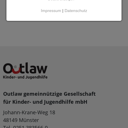
Impressum
|
Datenschutz
Outlaw gemeinnützige Gesellschaft
für Kinder- und Jugendhilfe mbH
Johann-Krane-Weg 18
48149 Münster
Tel. 0251 383566-0