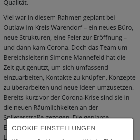
Qualität.
Viel war in diesem Rahmen geplant bei
Outlaw im Kreis Warendorf – ein neues Büro,
neue Strukturen, eine Feier zur Eröffnung –
und dann kam Corona. Doch das Team um
Bereichsleiterin Simone Mannefeld hat die
Zeit gut genutzt, um sich umfassend
einzuarbeiten, Kontakte zu knüpfen, Konzepte
zu überarbeiten und neue Ideen umzusetzen.
Bereits kurz vor der Corona-Krise sind sie in
die neuen Räumlichkeiten an der
Splieterstraße gezogen. Die geplante
Eröffnungsfeier musste aufgrund des
COOKIE EINSTELLUNGEN
Lockdowns leider ausfallen.