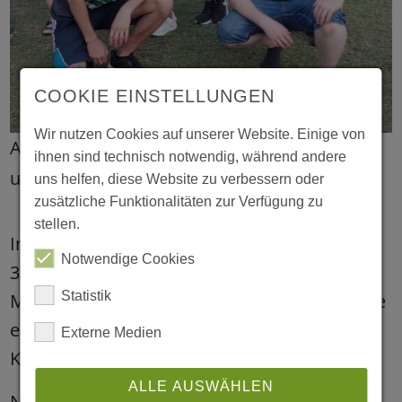
COOKIE EINSTELLUNGEN
Wir nutzen Cookies auf unserer Website. Einige von
Auch in Bochum waren wir sportlich
ihnen sind technisch notwendig, während andere
unterwegs
uns helfen, diese Website zu verbessern oder
zusätzliche Funktionalitäten zur Verfügung zu
stellen.
In Bochum ging am 23. Juni bei tropischen
Notwendige Cookies
33°C eine motivierte Gruppe an Outlaw-
Statistik
Mitarbeiter:innen an den Start und bewältigte
erfolgreich die 5,5 km lange Strecke am
Externe Medien
Kemnader See.
ALLE AUSWÄHLEN
Nach der Strapaze lockte im Ziel die After-