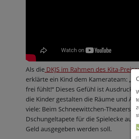
Als die
DKJS im Rahmen des Kita-Preise
erklärte ein Kind dem Kamerateam: „Unse
frei fühlt!“ Dieses Gefühl ist Ausdruc
W
die Kinder gestalten die Räume und Ange
t
z
viele: Beim Schneewittchen-Theaterstü
s
Dschungeltapete für die Spielecke au
Geld ausgegeben werden soll.