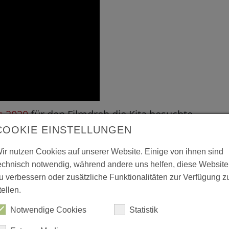
s 2020
für den Filmdreh die Kita besuchte,
re Kita ist die beste, weil man sich hier richtig
COOKIE EINSTELLUNGEN
k der gelebten Teilhabe und Mitbestimmung, denn
ir nutzen Cookies auf unserer Website. Einige von ihnen sind
bote aktiv mit. Beispiele aus dem Alltag gibt es
echnisch notwendig, während andere uns helfen, diese Website
u verbessern oder zusätzliche Funktionalitäten zur Verfügung z
ck wird noch eine Räuberbande eingebaut, eine
tellen.
sgesucht oder gemeinsam entschieden, wofür
Notwendige Cookies
Statistik