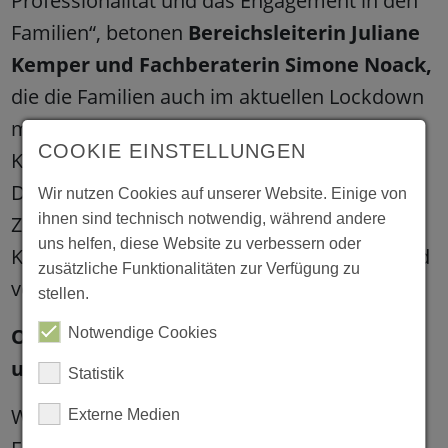
Professionalität und das Engagement in den
Familien“, betonen
Bereichsleiterin Juliane
Kemper und Fachberaterin Simone Noack,
die die Familien auch im aktuellen Lockdown
mit Beratung, Angeboten und
COOKIE EINSTELLUNGEN
Krisenmanagement unterstützen werden.
Denn vor allem in diesen herausfordernden
Wir nutzen Cookies auf unserer Website. Einige von
ihnen sind technisch notwendig, während andere
Zeiten bieten Pflegefamilien benachteiligten
uns helfen, diese Website zu verbessern oder
Kindern und Jugendlichen eine konstante und
zusätzliche Funktionalitäten zur Verfügung zu
verlässliche Betreuung.
stellen.
Outlaw sucht Fachpflegeeltern für Kinder
Notwendige Cookies
und Jugendliche in Sachsen
Statistik
Wir möchten die Arbeit einer professionellen
Externe Medien