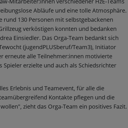
aw-Mitarbeiter:innen verschiedener HzE-Teams
reibungslose Abläufe und eine tolle Atmosphäre.
die rund 130 Personen mit selbstgebackenen
Grillzeug verköstigen konnten und bedanken
Andrea Einsiedler. Das Orga-Team bedankt sich
ewocht (jugendPLUSberuf/Team3), Initiator
r erneute alle Teilnehmer:innen motivierte
 Spieler erzielte und auch als Schiedsrichter
lles Erlebnis und Teamevent, für alle die
teamübergreifend Kontakte pflegen und die
llen", zieht das Orga-Team ein positives Fazit.