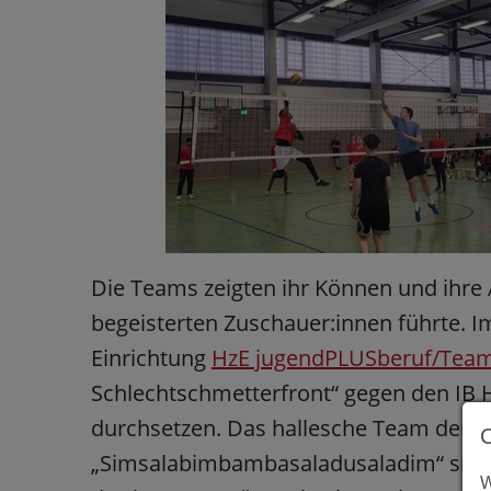
Die Teams zeigten ihr Können und ihr
begeisterten Zuschauer:innen führte. I
Einrichtung
HzE jugendPLUSberuf/Tea
Schlechtschmetterfront“ gegen den IB Ha
durchsetzen. Das hallesche Team der
„Simsalabimbambasaladusaladim“ sicher
W