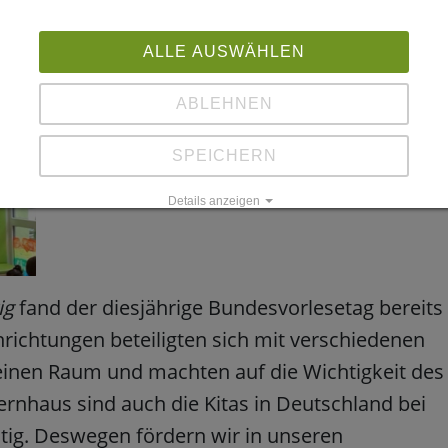
ALLE AUSWÄHLEN
ABLEHNEN
SPEICHERN
Details anzeigen
Impressum
|
Datenschutz
ig
fand der diesjährige Bundesvorlesetag bereits
nrichtungen beteiligten sich mit verschiedenen
einen Raum und machten auf die Wichtigkeit des
nhaus sind auch die Kitas in Deutschland bei
ig. Deswegen fördern wir in unseren