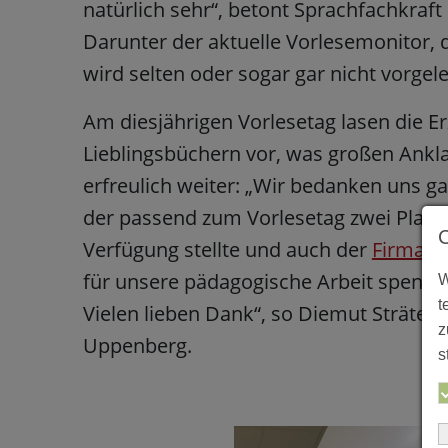
natürlich sehr“, betont Sprachfachkraft
Darunter der aktuelle Vorlesemonitor, de
wird selten oder sogar gar nicht vorgele
Am diesjährigen Vorlesetag lasen die E
Lieblingsbüchern vor, was großen Ankla
erfreulich weiter: „Wir bedanken uns g
der passend zum Vorlesetag zwei Plak
Verfügung stellte und auch der
Firma Sc
für unsere pädagogische Arbeit spendet
W
t
Vielen lieben Dank“, so Diemut Sträter 
z
Uppenberg.
s