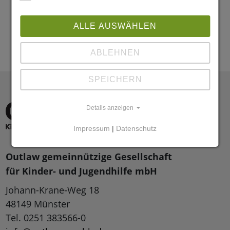
ALLE AUSWÄHLEN
ABLEHNEN
SPEICHERN
Details anzeigen
Impressum
|
Datenschutz
Outlaw gemeinnützige Gesellschaft
für Kinder- und Jugendhilfe mbH
Johann-Krane-Weg 18
48149 Münster
Tel. 0251 383566-0