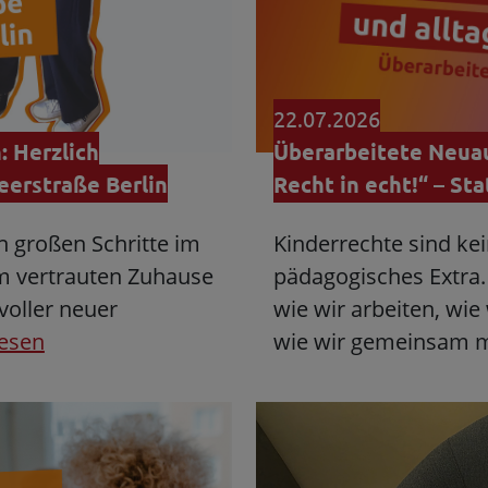
22.07.2026
: Herzlich
Überarbeitete Neuau
eerstraße Berlin
Recht in echt!“ – Sta
ten großen Schritte im
Kinderrechte sind kein
om vertrauten Zuhause
pädagogisches Extra. 
 voller neuer
wie wir arbeiten, wie
lesen
wie wir gemeinsam 