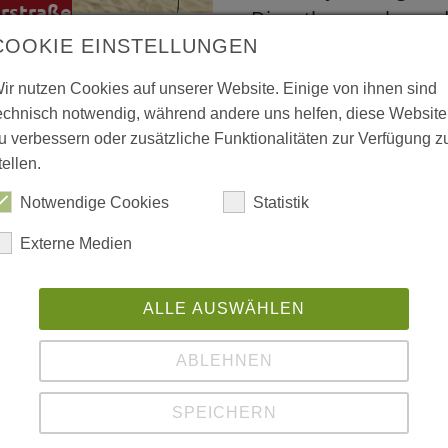
erstraße
Dienstbesprechung de
use
COOKIE EINSTELLUNGEN
Kita Heerstraße eine
aufzulockern: die Ve
ir nutzen Cookies auf unserer Website. Einige von ihnen sind
n Kopf gestellt. Die
echnisch notwendig, während andere uns helfen, diese Website
mit einem
u verbessern oder zusätzliche Funktionalitäten zur Verfügung z
tzigen Kitajahr,
tellen.
iterlesen
Notwendige Cookies
Statistik
Externe Medien
ALLE AUSWÄHLEN
ABLEHNEN
SPEICHERN