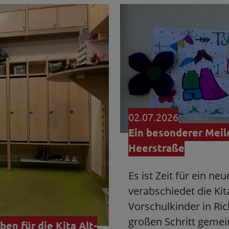
02.07.2026
Ein besonderer Meile
Heerstraße
Es ist Zeit für ein n
verabschiedet die Kit
Vorschulkinder in Ri
großen Schritt gemei
en für die Kita Alt-