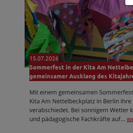
15.07.2026
Sommerfest in der Kita Am Nettelbec
gemeinsamer Ausklang des Kitajahr
Mit einem gemeinsamen Sommerfest A
Kita Am Nettelbeckplatz in Berlin ihr
verabschiedet. Bei sonnigem Wetter k
und pädagogische Fachkräfte auf…
we