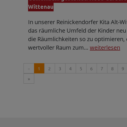
Wittenau
In unserer Reinickendorfer Kita Alt-Wi
das räumliche Umfeld der Kinder neu g
die Räumlichkeiten so zu optimieren
wertvoller Raum zum…
weiterlesen
«
1
2
3
4
5
6
7
8
9
»