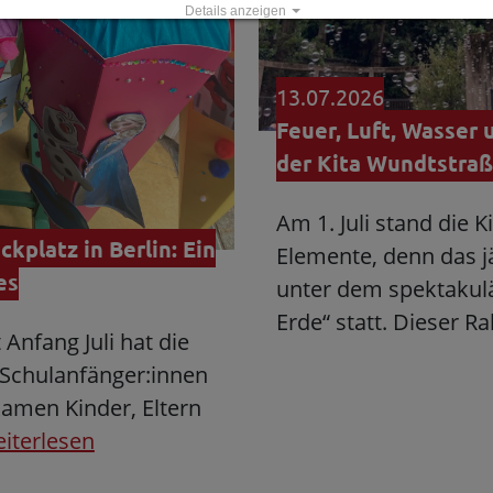
Details anzeigen
Impressum
|
Datenschutz
13.07.2026
Feuer, Luft, Wasser 
der Kita Wundtstra
Am 1. Juli stand die 
kplatz in Berlin: Ein
Elemente, denn das j
es
unter dem spektakulä
Erde“ statt. Dieser 
nfang Juli hat die
e Schulanfänger:innen
amen Kinder, Eltern
iterlesen