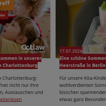
17.07.2026
lkommen in unserer
Eine schöne Sommer
in Charlottenburg
Heerstraße in Berlin
in Charlottenburg:
Für unsere Kita-Kind
fnet nicht nur ihre
wohlverdienten Somme
en, Austauschen und
bisschen spannender 
eiterlesen
etwas ganz Besonder