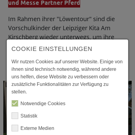
und Messe Partner Pferd
Im Rahmen ihrer "Löwentour" sind die
Vorschulkinder der Leipziger Kita Am
Kirschberg wieder unterwegs, um ihre
Stadt zu erkunden und zu entdecken. Auf
COOKIE EINSTELLUNGEN
dem Programm stand Anfang März der
Wir nutzen Cookies auf unserer Website. Einige von
Besuch im Neue…
weiterlesen
ihnen sind technisch notwendig, während andere
uns helfen, diese Website zu verbessern oder
zusätzliche Funktionalitäten zur Verfügung zu
stellen.
Notwendige Cookies
Statistik
Externe Medien