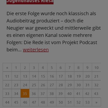
Jugendhauses Riesa
Die erste Folge wurde noch klassisch als
Audiobeitrag produziert – doch die
Neugier war geweckt und mittlerweile gibt
es einen eigenen Kanal sowie mehrere
Folgen: Die Rede ist vom Projekt Podcast
beim…
weiterlesen
«
1
2
3
4
5
6
7
8
9
10
11
12
13
14
15
16
17
18
19
20
21
22
23
24
25
26
27
28
29
30
31
32
33
34
35
36
37
38
39
40
41
42
43
44
45
46
47
48
49
50
51
52
53
»