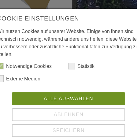
COOKIE EINSTELLUNGEN
ir nutzen Cookies auf unserer Website. Einige von ihnen sind
echnisch notwendig, während andere uns helfen, diese Website
tekongress von
07.06.2021
u verbessern oder zusätzliche Funktionalitäten zur Verfügung z
ptember 2021
Weltspieltag 2021 –
tellen.
Königsallee
Notwendige Cookies
Statistik
errechte in Alltag
zum diesjährigen
Externe Medien
Neben vielen andere
Anmeldung ist ab
ein Recht auf Spiel u
ec…
weiterlesen
unserer Outlaw Kita
ALLE AUSWÄHLEN
Weltspieltages – so a
ABLEHNEN
SPEICHERN