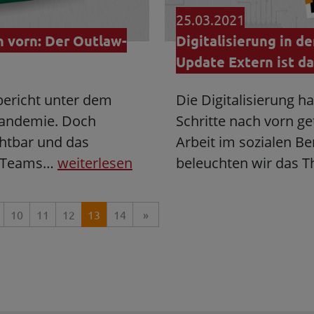
25.03.2021
Digitalisierung in d
h vorn: Der Outlaw-
Update Extern ist da
Die Digitalisierung h
bericht unter dem
Schritte nach vorn g
Pandemie. Doch
Arbeit im sozialen Be
ichtbar und das
beleuchten wir das 
n Teams…
weiterlesen
10
11
12
13
14
»