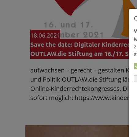
W
18.06.2021
t
Save the date: Digitaler Kinderrech
z
OUTLAW.die Stiftung am 16./17. Se
s
aufwachsen – gerecht – gestalten Kind
und Politik OUTLAW.die Stiftung lädt 
Online-Kinderrechtekongresses. Die 
sofort möglich: https://www.kinderr