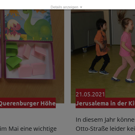
Details anzeigen
Impressum
|
Datenschutz
21.05.2021
r Querenburger Höhe
Jerusalema in der Ki
In diesem Jahr können
im Mai eine wichtige
Otto-Straße leider ke