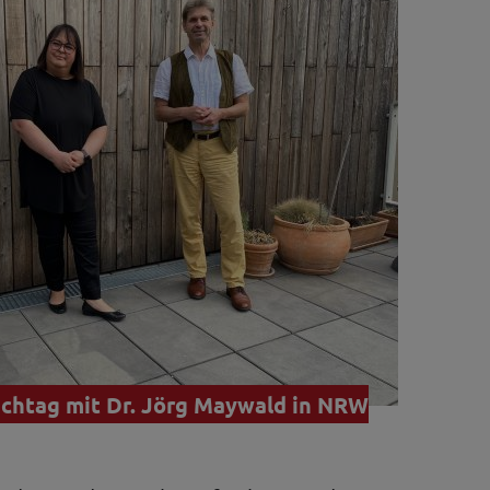
achtag mit Dr. Jörg Maywald in NRW