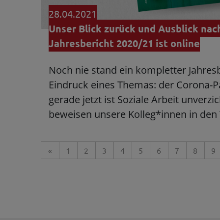
28.04.2021
Unser Blick zurück und Ausblick nac
Jahresbericht 2020/21 ist online
Noch nie stand ein kompletter Jahres
Eindruck eines Themas: der Corona-
gerade jetzt ist Soziale Arbeit unverz
beweisen unsere Kolleg*innen in de
«
1
2
3
4
5
6
7
8
9