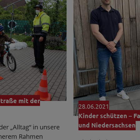
Straße mit der
28.06.2021
Kinder schützen – F
und Niedersachsen
der „Alltag“ in unsere
leinerem Rahmen