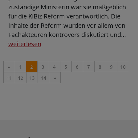
zuständige Ministerin war sie maßgeblich
für die KiBiz-Reform verantwortlich. Die
Inhalte der Reform wurden vor allem von
Fachakteuren kontrovers diskutiert und…
weiterlesen
«
1
2
3
4
5
6
7
8
9
10
11
12
13
14
»