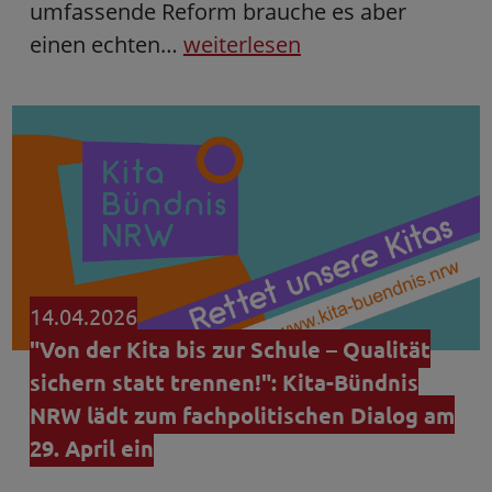
umfassende Reform brauche es aber
einen echten…
weiterlesen
14.04.2026
"Von der Kita bis zur Schule – Qualität
sichern statt trennen!": Kita-Bündnis
NRW lädt zum fachpolitischen Dialog am
29. April ein