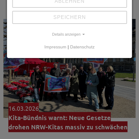
machen…
weiterlesen
ABLEHNEN
SPEICHERN
Details anzeigen
Impressum
|
Datenschutz
16.03.2026
Kita-Bündnis warnt: Neue Gesetze
drohen NRW-Kitas massiv zu schwächen