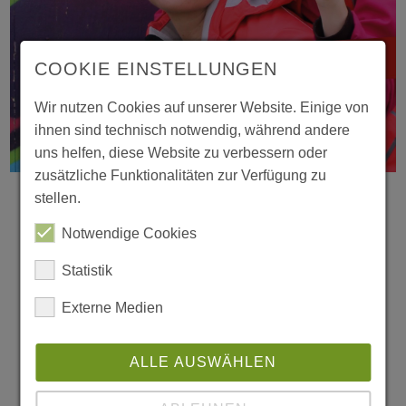
COOKIE EINSTELLUNGEN
Wir nutzen Cookies auf unserer Website. Einige von
ihnen sind technisch notwendig, während andere
17.03.2026
uns helfen, diese Website zu verbessern oder
Internationaler Tag der Sozialen Arbeit:
zusätzliche Funktionalitäten zur Verfügung zu
So wichtig ist soziale Unterstützung und
stellen.
gesellschaftlicher Zusammenhalt!
Notwendige Cookies
Soziale Gerechtigkeit fördern, sich für
Statistik
Menschenrechte einsetzen und den
Externe Medien
gesellschaftlichen Zusammenhalt stärken:
Das sind nicht nur die zentralen Themen
ALLE AUSWÄHLEN
des heutigen Aktionstags, sondern sie