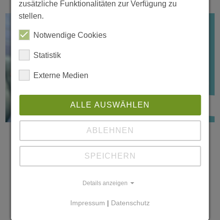
zusätzliche Funktionalitäten zur Verfügung zu
stellen.
Notwendige Cookies
Statistik
Externe Medien
ALLE AUSWÄHLEN
19.12.2025
Rückschritt statt Reform: Kritik am
ABLEHNEN
aktuellen KiBiz-Entwurf der NRW-
Landesregierung
SPEICHERN
Der Gesetzesentwurf zur Reform des
Details anzeigen
Kinderbildungsgesetzes (KiBiz) der NRW-
Impressum
|
Datenschutz
Landesregierung (Pressemitteilung der