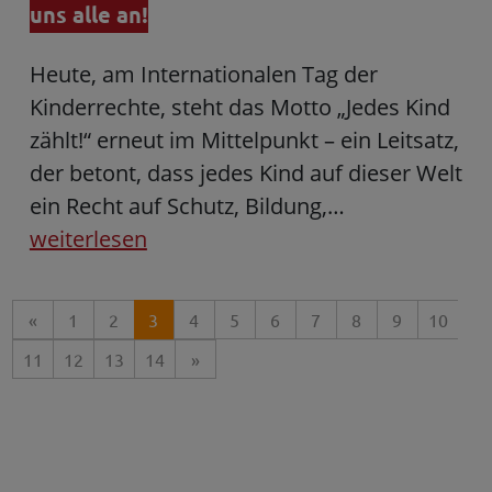
uns alle an!
Heute, am Internationalen Tag der
Kinderrechte, steht das Motto „Jedes Kind
zählt!“ erneut im Mittelpunkt – ein Leitsatz,
der betont, dass jedes Kind auf dieser Welt
ein Recht auf Schutz, Bildung,…
weiterlesen
«
1
2
3
4
5
6
7
8
9
10
11
12
13
14
»