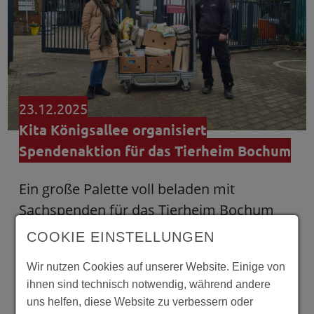
23.12.2025
Kita Königsallee organisiert
Spendenaktion für das Tierheim Bochum
Ein große Palette voll beladen mit
Sachspenden für das Tierheim Bochum
übergaben kurz vor Weihnachten Kinder
COOKIE EINSTELLUNGEN
und Erzieher:innen der Outlaw-Kita
Wir nutzen Cookies auf unserer Website. Einige von
Königsallee in Bochum. Gespendet
ihnen sind technisch notwendig, während andere
wurden Futter,…
weiterlesen
uns helfen, diese Website zu verbessern oder