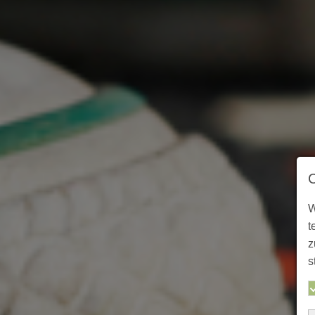
W
t
z
s