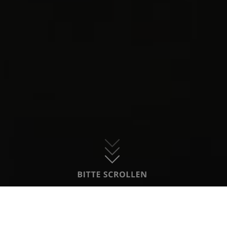
mitgestalten. Dank des Konzepts der offenen
Arbeit erleben die Kinder ihren Kita-Tag flexibel
und ohne Zeitdruck. Wir arbeiten
bedürfnisorientiert, nehmen die Interessen der
Kinder ernst und entwickeln daraus
gemeinsam Angebote und Projekte, zum
Beispiel rund um die Themen Demokratie,
Natur & Umwelt sowie Tanz & Theater. Die
Räume zum spielenden Lernen dürfen die
Kinder dabei selbst wählen – natürlich auch,
wann sie draußen auf der großen Terrasse
oder im weitläufigen Gartengelände toben.