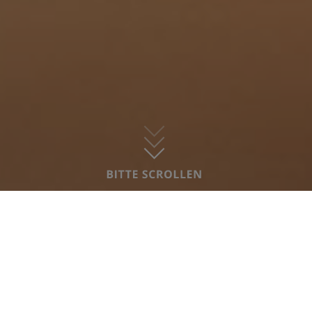
nach Geborgenheit im Mittelpunkt. Wir
begleiten die Kinder liebevoll, schaffen einen
sicheren Raum zum Ankommen und Geben
ihnen die Zeit, die sie brauchen, um Vertrauen
zu fassen und sich frei zu entfalten. Unsere
individuelle Eingewöhnung, Betreuungszeiten
und die vertrauensvolle Zusammenarbeit mit
Familien machen das möglich.
Plätze