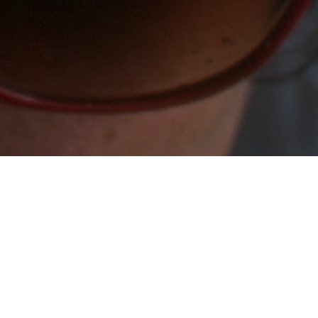
nden bei uns
e neu zu