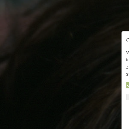
W
t
z
s