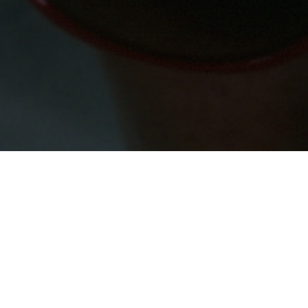
zwischen 12
Schutz 
ZUSTIMMUNG ZUM "GOOGLE MAPS" COOKIE