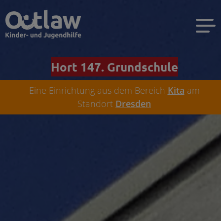
Hort 147. Grundschule
Eine Einrichtung aus dem Bereich
Kita
am
Standort
Dresden