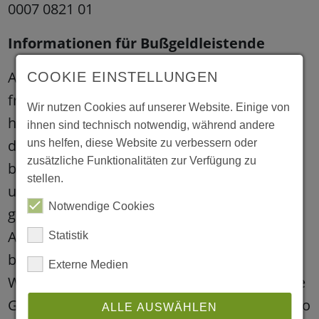
0007 0821 01
Informationen für Bußgeldleistende
Auch wenn Sie dieses Mal Ihre Spende nicht
COOKIE EINSTELLUNGEN
freiwillig leisten, möchten wir uns dennoch
Wir nutzen Cookies auf unserer Website. Einige von
herzlich bei Ihnen bedanken. Sie leisten auf
ihnen sind technisch notwendig, während andere
diese Weise einen wichtigen Beitrag für
uns helfen, diese Website zu verbessern oder
zusätzliche Funktionalitäten zur Verfügung zu
benachteiligte Kinder und Jugendliche, die
stellen.
unsere Hilfe suchen und benötigen. Bitte
Notwendige Cookies
geben Sie im Verwendungszweck das
Aktenzeichen Ihrer Zahlungsauflage, das
Statistik
betreffende Gericht sowie Ihren Namen an.
Externe Medien
Wir informieren selbstständig das zuständige
Gericht, sobald der Betrag auf unserem Konto
ALLE AUSWÄHLEN