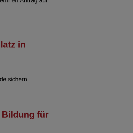
nheft Antrag auf
latz in
lde sichern
 Bildung für