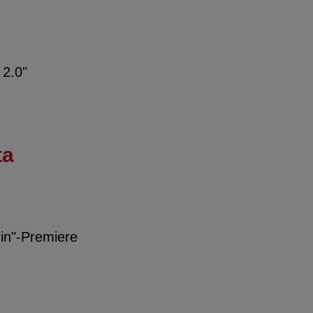
 2.0"
ta
gin"-Premiere