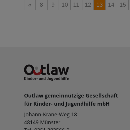
«
8
9
10
11
12
13
14
15
Outlaw gemeinnützige Gesellschaft
für Kinder- und Jugendhilfe mbH
Johann-Krane-Weg 18
48149 Münster
Tel. 0251 383566-0