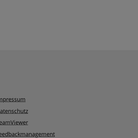
mpressum
atenschutz
eamViewer
eedbackmanagement