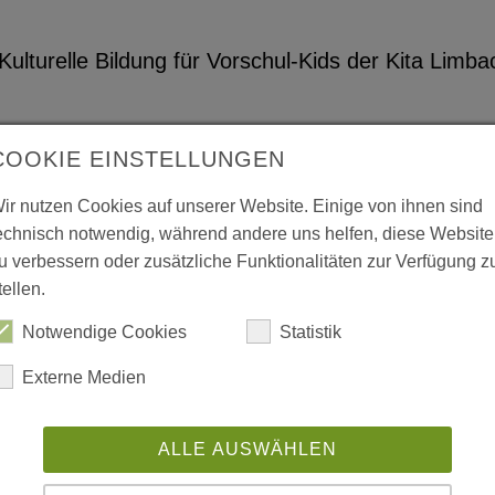
ulturelle Bildung für Vorschul-Kids der Kita Limb
COOKIE EINSTELLUNGEN
Helden fürs Klima“: 1. Preis für
ir nutzen Cookies auf unserer Website. Einige von ihnen sind
wettbewerb
echnisch notwendig, während andere uns helfen, diese Website
u verbessern oder zusätzliche Funktionalitäten zur Verfügung z
tellen.
. Preis für die Kita Kleikamp im Hitzeschutzwettb
Notwendige Cookies
Statistik
Externe Medien
 2026: Kita Mittelbruchzeile läd
ALLE AUSWÄHLEN