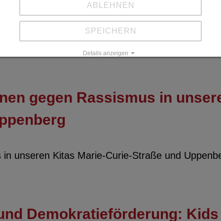
ABLEHNEN
SPEICHERN
chzeile lädt zum Kennenlernen ein
Details anzeigen
Impressum
|
Datenschutz
tionen gegen Rassismus in unser
Uppenberg
us in unseren Kitas Marie-Curie-Straße und Uppenb
e und Demokratieförderung: Kid