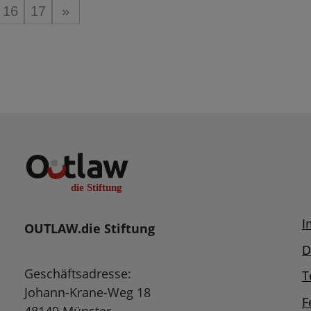
16
17
»
I
OUTLAW.die Stiftung
D
Geschäftsadresse:
T
Johann-Krane-Weg 18
F
48149 Münster