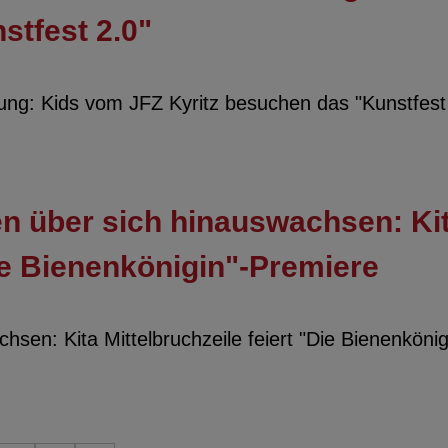
stfest 2.0"
rung: Kids vom JFZ Kyritz besuchen das "Kunstfest
en über sich hinauswachsen: Ki
Die Bienenkönigin"-Premiere
hsen: Kita Mittelbruchzeile feiert "Die Bienenköni