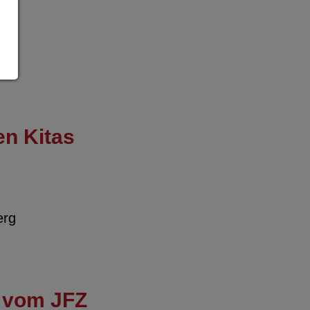
en Kitas
erg
s vom JFZ