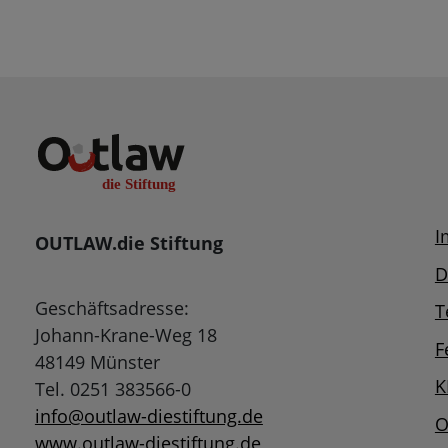
I
OUTLAW.die Stiftung
D
Geschäftsadresse:
T
Johann-Krane-Weg 18
F
48149 Münster
K
Tel. 0251 383566-0
info@outlaw-diestiftung.de
O
www.outlaw-diestiftung.de