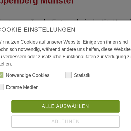
Uppenberg Münster
theater zum Tag der Erstsprache in der Kita Uppe
COOKIE EINSTELLUNGEN
ir nutzen Cookies auf unserer Website. Einige von ihnen sind
echnisch notwendig, während andere uns helfen, diese Website
 Demokratie“: Projekt aus Outl
u verbessern oder zusätzliche Funktionalitäten zur Verfügung z
tellen.
nder- und Jugendpreis 2026 no
Notwendige Cookies
Statistik
Externe Medien
 aus Outlaw-Hort in Dresden für Deutschen Kinder
ALLE AUSWÄHLEN
ABLEHNEN