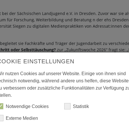
t bei der Sächsischen Landjugend e.V. in Dresden. Zuvor war sie al
um für Forschung, Weiterbildung und Beratung n der ehs Dresden t
versität Siegen zu digitalen Medienpraktiken von Adressat:innen d
begleitet sie Fachkräfte und Träger der Jugendarbeit zu verschiede
schritt oder Selbsttäuschung?
zur „Zukunftswoche 2026“ fragt sie:
e These lautet:
COOKIE EINSTELLUNGEN
ir nutzen Cookies auf unserer Website. Einige von ihnen sind
ne eigene Haltung im digitalen Z
echnisch notwendig, während andere uns helfen, diese Website
u verbessern oder zusätzliche Funktionalitäten zur Verfügung z
tellen.
Notwendige Cookies
Statistik
Externe Medien