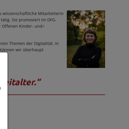
s wissenschaftliche Mitarbeiterin
ätig. Sie promoviert im DFG-
er Offenen Kinder- und>
nen Themen der Digitalität. In
 „Können wir überhaupt
eitalter.“
u