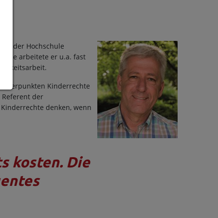
en an der Hochschule
hule arbeitete er u.a. fast
ichkeitsarbeit.
 Schwerpunkten Kinderrechte
s Referent der
r Kinderrechte denken, wenn
s kosten. Die
uentes