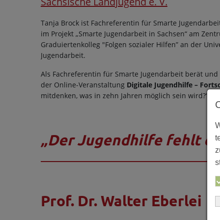
Sächsische Landjugend e. V.
Tanja Brock ist Fachreferentin für Smarte Jugendarbei
im Projekt „Smarte Jugendarbeit in Sachsen“ am Zentr
Graduiertenkolleg "Folgen sozialer Hilfen” an der Uni
Jugendarbeit.
Als Fachreferentin für Smarte Jugendarbeit berät und 
der Online-Veranstaltung
Digitale Jugendhilfe – Fort
mitdenken, was in zehn Jahren möglich sein wird?“ Ihr
W
„Der Jugendhilfe fehlt ei
t
z
s
Prof. Dr. Walter Eberlei