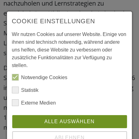
nachzuholen und Lernstrategien zu
entwickeln“, so Ulrike Lambardt, Leiterin des
COOKIE EINSTELLUNGEN
Stadtteilzentrums und
Mehrgenerationenhauses. „Auch soziales
Wir nutzen Cookies auf unserer Website. Einige von
Lernen und Selbstwirksamkeitserfahrungen
ihnen sind technisch notwendig, während andere
uns helfen, diese Website zu verbessern oder
sind Teil des Konzeptes.“
zusätzliche Funktionalitäten zur Verfügung zu
stellen.
Die Extrazeit zum Lernen steht allen
Schülerinnen und Schülern der Klassen 1 bis 6
Notwendige Cookies
in Hamm offen. Eine telefonische Anmeldung
Statistik
unter der Nummer 02381/91585104 ist
Externe Medien
montags bis donnerstags zwischen 8 und
16:30 sowie freitags zwischen 8 und 13 Uhr
ALLE AUSWÄHLEN
möglich.
ABLEHNEN