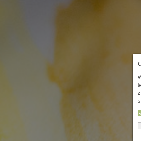
W
t
z
s