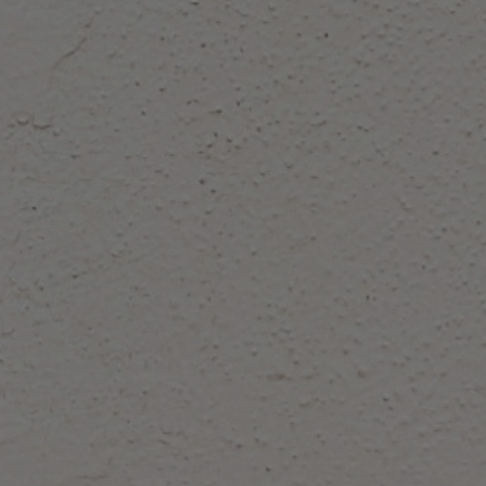
Wir unterstützen Kinder, Jugendliche und
Familien, ihren eigenen Weg zu finden. Mit
Erzieherischen Hilfen, Kitas und
Kindertagesbetreuung, offener Kinder- und
Jugendarbeit, Stadtteilzentren, Schulprojekten,
Mehrgenerationenangeboten
und vielem mehr.