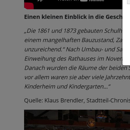
Einen kleinen Einblick in die Geschich
„Die 1861 und 1873 gebauten Schulhäus
einem mangelhaften Bauzustand, Zahl 
unzureichend.“ Nach Umbau- und Sanier
Einweihung des Rathauses im November
Danach wurden die Räume der beiden 
vor allem waren sie aber viele Jahrzeh
Kinderheim und Kindergarten...“
Quelle: Klaus Brendler, Stadtteil-Chroni