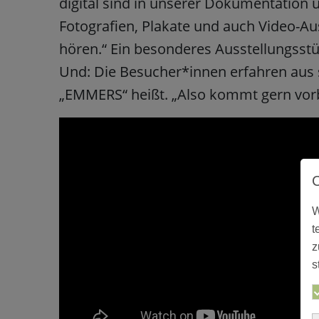
digital sind in unserer Dokumentation
Fotografien, Plakate und auch Video-A
hören.“ Ein besonderes Ausstellungsstü
Und: Die Besucher*innen erfahren aus 
„EMMERS“ heißt. „Also kommt gern vorbe
W
t
z
s