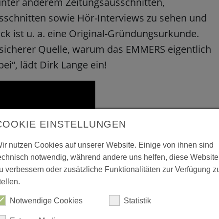
 unter anderem Zeitungsausschnitten,
usschnitten sowie Hör-Interviews zu sehen und
ck ist u. a. eine Original-Gründungsurkunde.
sicherer Quelle, warum das EMMERS eigentlich
i“, lädt Dirk Lange ein!
COOKIE EINSTELLUNGEN
ir nutzen Cookies auf unserer Website. Einige von ihnen sind
echnisch notwendig, während andere uns helfen, diese Website
u verbessern oder zusätzliche Funktionalitäten zur Verfügung z
tellen.
Notwendige Cookies
Statistik