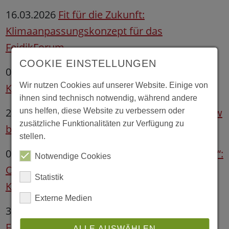
16.03.2026
Fit für die Zukunft:
Klimaanpassungskonzept für das
FeidikForum
COOKIE EINSTELLUNGEN
08.12.2025
Erster Beteiligungsworkshop zur
Wir nutzen Cookies auf unserer Website. Einige von
Klimaanpassung in Emden
ihnen sind technisch notwendig, während andere
24.09.2025
Wissen teilen und handeln: Outlaw
uns helfen, diese Website zu verbessern oder
zusätzliche Funktionalitäten zur Verfügung zu
bei der Woche der Klimaanpassung
stellen.
01.09.2025
„Gemeinsam für Klimaanpassung“:
Notwendige Cookies
Outlaw beteiligt sich an der Woche für
Statistik
Klimaanpassung 2025
Externe Medien
30.07.2025
Für unser Haus in Emden:
Förderung zur Erstellung eines
ALLE AUSWÄHLEN