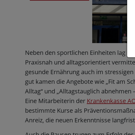
Neben den sportlichen Einheiten lag e
Praxisnah und alltagsorientiert vermitte
gesunde Ernährung auch im stressigen K
gut kamen die Angebote wie „Fit am Sch
Alltag“ und „Alltagstauglich abnehmen 
Eine Mitarbeiterin der
Krankenkasse A
bestimmte Kurse als Präventionsmaßna
Anreiz, die neuen Erkenntnisse langfris
Auch die Pausen trugen zum Erfolg des 