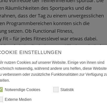
 und Vorfreude der Teilnehmenden spürbar. Die
n Räumlichkeiten des Sportparks und die
 erahnen, dass der Tag zu einem unvergesslichen
tigen Programmbereichen konnten sich die
ng setzen. Ob Functional Fitness,
y Fit – für jedes Fitnesslevel war etwas dabei.
ttkämpfe beim Badminton und Tischtennis, bei
COOKIE EINSTELLUNGEN
en. Trotz sportlichem Ehrgeiz und Wettbewerb
füllt, und der Spaß stand immer im Mittelpunkt.
ir nutzen Cookies auf unserer Website. Einige von ihnen sind
echnisch notwendig, während andere uns helfen, diese Website
u verbessern oder zusätzliche Funktionalitäten zur Verfügung z
tellen.
Notwendige Cookies
Statistik
Externe Medien