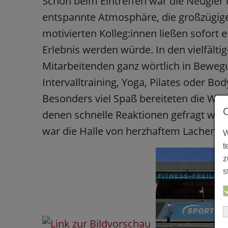
Schon beim Eintreffen war die Neugier
entspannte Atmosphäre, die großzügige
motivierten Kolleg:innen ließen sofort
Erlebnis werden würde. In den vielfäl
Mitarbeitenden ganz wörtlich in Bewegu
Intervalltraining, Yoga, Pilates oder Bod
Besonders viel Spaß bereiteten die We
denen schnelle Reaktionen gefragt war
war die Halle von herzhaftem Lachen er
W
t
z
s