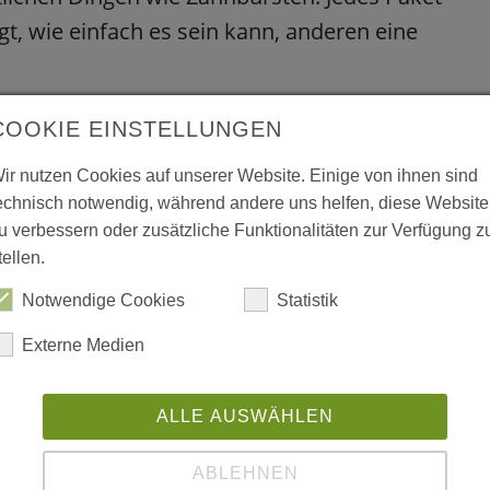
gt, wie einfach es sein kann, anderen eine
 ihren liebevoll gepackten Geschenkpaketen
COOKIE EINSTELLUNGEN
ht so gut geht. „Die Aktion fördert Mitgefühl,
ir nutzen Cookies auf unserer Website. Einige von ihnen sind
lich. Ob als Familie, Schule oder Kita – jede:r
echnisch notwendig, während andere uns helfen, diese Website
zum Strahlen bringen“, betont Nadine Hahm,
u verbessern oder zusätzliche Funktionalitäten zur Verfügung z
tellen.
Notwendige Cookies
Statistik
Externe Medien
ALLE AUSWÄHLEN
ABLEHNEN