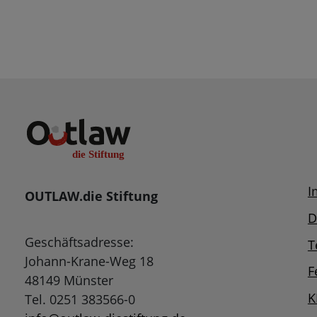
I
OUTLAW.die Stiftung
D
Geschäftsadresse:
T
Johann-Krane-Weg 18
F
48149 Münster
K
Tel. 0251 383566-0