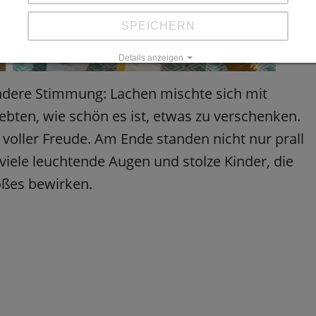
SPEICHERN
Details anzeigen
Impressum
|
Datenschutz
ndere Stimmung: Lachen mischte sich mit
lebten, wie schön es ist, etwas zu verschenken.
 voller Freude. Am Ende standen nicht nur prall
viele leuchtende Augen und stolze Kinder, die
oßes bewirken.