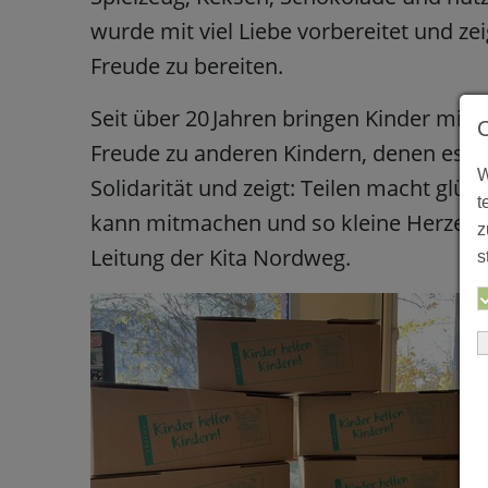
wurde mit viel Liebe vorbereitet und zei
Freude zu bereiten.
Seit über 20 Jahren bringen Kinder mit
Freude zu anderen Kindern, denen es nic
W
Solidarität und zeigt: Teilen macht glück
t
kann mitmachen und so kleine Herzen 
z
Leitung der Kita Nordweg.
s