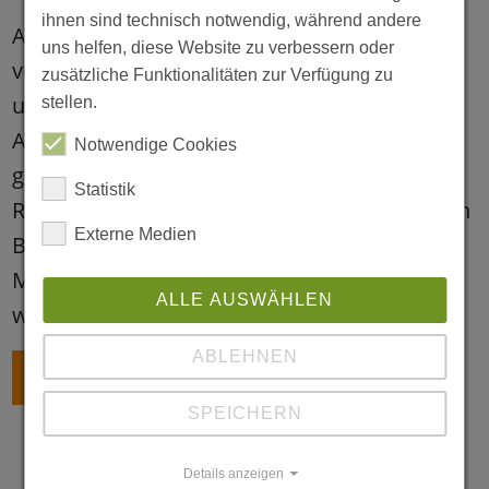
ihnen sind technisch notwendig, während andere
Am Marktstand der Kita Günnigfelder Straße
uns helfen, diese Website zu verbessern oder
verkaufte das Team selbstgebastelte Sachen
zusätzliche Funktionalitäten zur Verfügung zu
und die Kinder konnten an am Basteltisch
stellen.
Armbänder und ein Wurfspiel basteln. Dazu
Notwendige Cookies
gab es leckere Snacks und Getränke. Die
Statistik
Rückmeldungen von den Gästen als auch von
Externe Medien
Beteiligten waren durchweg positiv. Der
Markt soll und kann im nächsten Jahr
ALLE AUSWÄHLEN
wiederholt werden.
ABLEHNEN
ZURÜCK
SPEICHERN
Details anzeigen