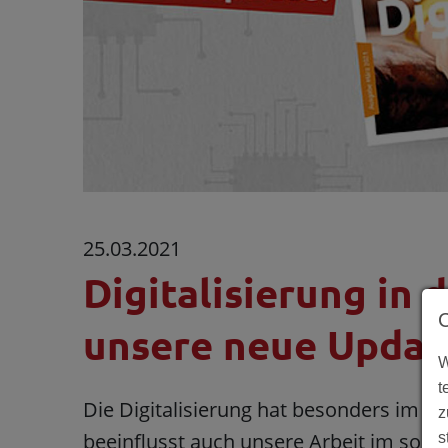
25.03.2021
Digitalisierung in d
unsere neue Update
W
t
Die Digitalisierung hat besonders im le
z
beeinflusst auch unsere Arbeit im sozia
s