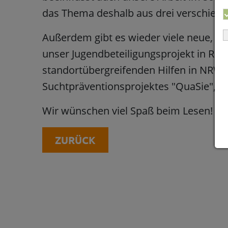
das Thema deshalb aus drei verschiede
Außerdem gibt es wieder viele neue, sp
unser Jugendbeteiligungsprojekt in Ries
standortübergreifenden Hilfen in NRW
Suchtpräventionsprojektes "QuaSie", üb
Wir wünschen viel Spaß beim Lesen!
Up
ZURÜCK