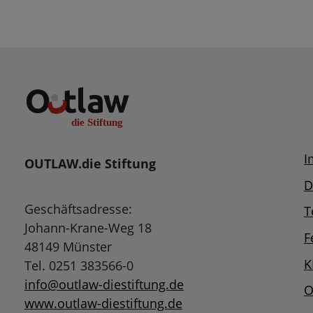
I
OUTLAW.die Stiftung
D
Geschäftsadresse:
T
Johann-Krane-Weg 18
F
48149 Münster
K
Tel. 0251 383566-0
info@outlaw-diestiftung.de
O
www.outlaw-diestiftung.de