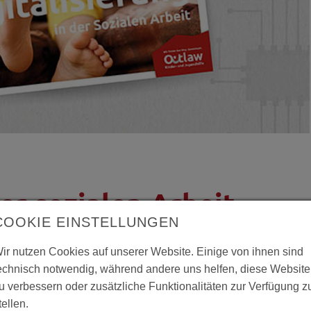
er sozialen Arbeit -
COOKIE EINSTELLUNGEN
 Extern ist da
ir nutzen Cookies auf unserer Website. Einige von ihnen sind
echnisch notwendig, während andere uns helfen, diese Website
tzten Jahr große Schritte nach vorn getan und
u verbessern oder zusätzliche Funktionalitäten zur Verfügung z
len Bereich. In der Update Extern beleuchten wir
tellen.