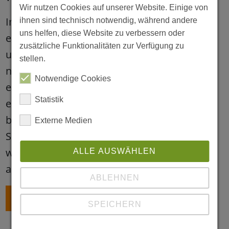
Wir nutzen Cookies auf unserer Website. Einige von
Im Laufe des Projekts lernten die Kinder,
ihnen sind technisch notwendig, während andere
uns helfen, diese Website zu verbessern oder
eigene Ideen umzusetzen, sich abzustimmen
zusätzliche Funktionalitäten zur Verfügung zu
und gemeinsam Lösungen zu finden. „Ganz
stellen.
nebenbei entstand dabei das Gefühl, Teil
Notwendige Cookies
einer Gemeinschaft zu sein. Die Kinder
Statistik
erlebten so, dass ihre Entscheidungen etwas
bedeuten und dass Lernen besonders viel
Externe Medien
Spaß macht, wenn es spielerisch gestaltet
wird und an ihre eigenen Interessen
ALLE AUSWÄHLEN
anknüpft“, fasst die Kitaleitung zusammen.
ABLEHNEN
ZURÜCK
SPEICHERN