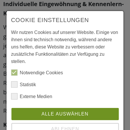
Individuelle Eingewöhnung & Kennenlern-
Krabbelgruppe
COOKIE EINSTELLUNGEN
Wir wollen möglich machen, dass die Kinder
Wir nutzen Cookies auf unserer Website. Einige von
ganz individuell bei uns ankommen, denn
ihnen sind technisch notwendig, während andere
jedes Kind braucht seine eigene Zeit, um sich
uns helfen, diese Website zu verbessern oder
auf die neue Situation einzustellen. Deshalb
zusätzliche Funktionalitäten zur Verfügung zu
stellen.
gewöhnen wir die Kinder angelehnt an dem
Berliner Eingewöhnungsmodell ein. In der
Notwendige Cookies
Regel planen wir dafür vier Wochen ein und
Statistik
bieten im Vorfeld auch ein Kennlerngespräch
Externe Medien
mit den Bezugserzieher:innen in unseren
Räumen für die Familien an.
ALLE AUSWÄHLEN
Kita und KiFaZ Am Kirschberg der Outlaw
ABLEHNEN