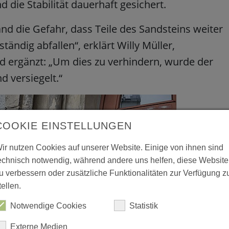
 die Stabilität dauerhaft gesichert.
d die Gefahr, dass Teile des Sandsteins weiter
tändig abfallen“, erklärt Willy Müller,
 ergänzt: „Um dies zu verhindern, wurde der
d versiegelt.“
COOKIE EINSTELLUNGEN
ir nutzen Cookies auf unserer Website. Einige von ihnen sind
echnisch notwendig, während andere uns helfen, diese Website
u verbessern oder zusätzliche Funktionalitäten zur Verfügung z
tellen.
Notwendige Cookies
Statistik
Externe Medien