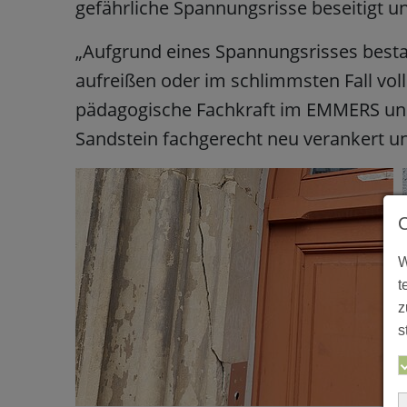
gefährliche Spannungsrisse beseitigt und
„Aufgrund eines Spannungsrisses bestan
aufreißen oder im schlimmsten Fall volls
pädagogische Fachkraft im EMMERS und
Sandstein fachgerecht neu verankert un
W
t
z
s