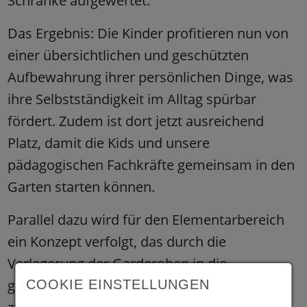
Schränke aufgewertet.
Das Ergebnis: Die Kinder profitieren nun von
einer übersichtlichen und geschützten
Aufbewahrung ihrer persönlichen Dinge, was
ihre Selbstständigkeit im Alltag spürbar
fördert. Zudem ist dort jetzt ausreichend
Platz, damit die Kids und unsere
pädagogischen Fachkräfte gemeinsam in den
Garten starten können.
Parallel dazu wird für den Elementarbereich
ein Konzept verfolgt, das durch die
Verlagerung der Garderoben in die
großzügigen Flurbereiche wertvolle Flächen
COOKIE EINSTELLUNGEN